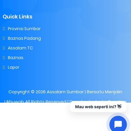
Quick Links
Provinsi Sumbar
Baznas Padang
Assalam TC
Baznas
Lapor
Copyright ©
2026
Assalam Sumbar | Bersatu Menjalin
Ukhuwah
All Rights Reserved | Develop by
Inakri Creative