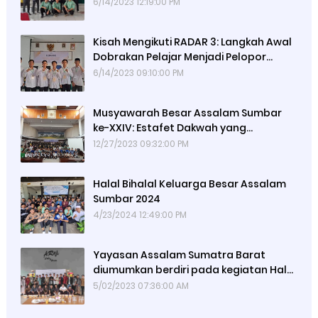
Intelektualitas Qur'ani
6/14/2023 12:19:00 PM
Kisah Mengikuti RADAR 3: Langkah Awal
Dobrakan Pelajar Menjadi Pelopor
Dakwah Sekolah
6/14/2023 09:10:00 PM
Musyawarah Besar Assalam Sumbar
ke-XXIV: Estafet Dakwah yang
Berpindah Pundak
12/27/2023 09:32:00 PM
Halal Bihalal Keluarga Besar Assalam
Sumbar 2024
4/23/2024 12:49:00 PM
Yayasan Assalam Sumatra Barat
diumumkan berdiri pada kegiatan Halal
bi Halal tahun 2023
5/02/2023 07:36:00 AM