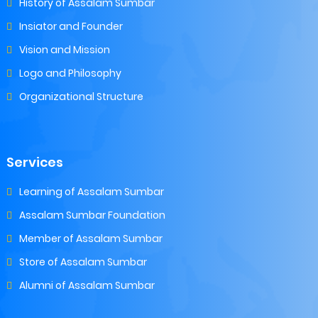
History of Assalam Sumbar
Insiator and Founder
Vision and Mission
Logo and Philosophy
Organizational Structure
Services
Learning of Assalam Sumbar
Assalam Sumbar Foundation
Member of Assalam Sumbar
Store of Assalam Sumbar
Alumni of Assalam Sumbar