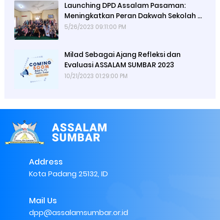
Launching DPD Assalam Pasaman:
Meningkatkan Peran Dakwah Sekolah di
Kabupaten Pasaman
5/26/2023 09:11:00 PM
Milad Sebagai Ajang Refleksi dan
Evaluasi ASSALAM SUMBAR 2023
10/21/2023 01:29:00 PM
Address
Kota Padang 25132, ID
Mail Us
dpp@assalamsumbar.or.id