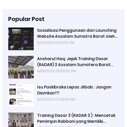
Popular Post
Sosialisasi Penggunaan dan Launching
Website Assalam Sumatra Barat oleh
Alumni 67
5/23/2023 08:32:00 PM
Ansharul Haq: Jejak Training Dasar
(RADAR) 3 Assalam Sumatera Barat
Tiga Hari Menempa Pemuda,
9/09/2025 08:56:00 PM
Mengguncang Dunia
Isu Paskibraka Lepas Jilbab : Jangan
Diamkan!!!
8/14/2024 07:56:00 PM
Training Dasar 3 (RADAR 3 ) : Mencetak
Pemimpin Rabbani yang Memiliki