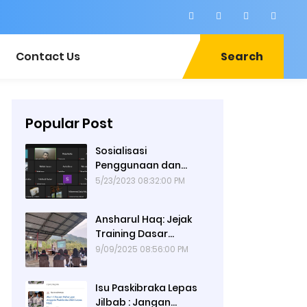
Contact Us
Search
Popular Post
Sosialisasi
Penggunaan dan
Launching Website
5/23/2023 08:32:00 PM
Assalam Sumatra
Barat oleh Alumni 67
Ansharul Haq: Jejak
Training Dasar
(RADAR) 3 Assalam
9/09/2025 08:56:00 PM
Sumatera Barat Tiga
Hari Menempa
Isu Paskibraka Lepas
Pemuda,
Jilbab : Jangan
Mengguncang Dunia