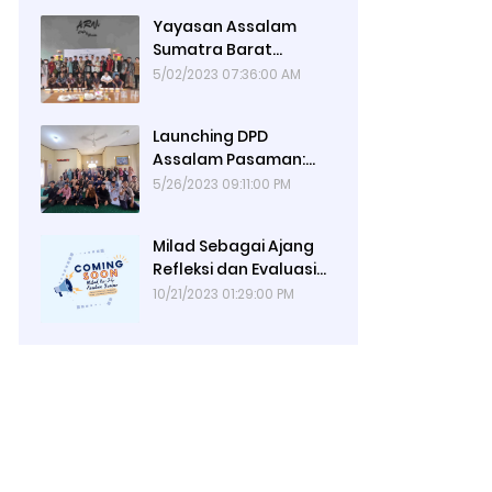
Yayasan Assalam
Sumatra Barat
diumumkan berdiri
5/02/2023 07:36:00 AM
pada kegiatan Halal bi
Halal tahun 2023
Launching DPD
Assalam Pasaman:
Meningkatkan Peran
5/26/2023 09:11:00 PM
Dakwah Sekolah di
Kabupaten Pasaman
Milad Sebagai Ajang
Refleksi dan Evaluasi
ASSALAM SUMBAR 2023
10/21/2023 01:29:00 PM