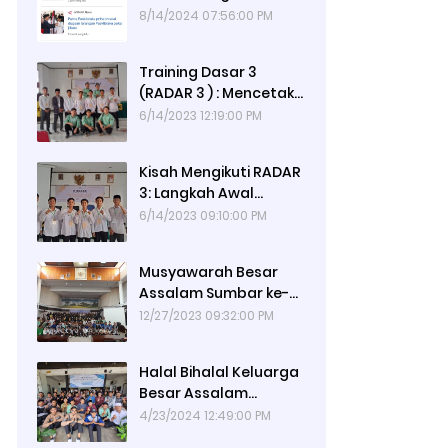
Diamkan!!!
8/14/2024 07:56:00 PM
Training Dasar 3
(RADAR 3 ) : Mencetak
Pemimpin Rabbani
6/14/2023 12:19:00 PM
yang Memiliki
Intelektualitas Qur'ani
Kisah Mengikuti RADAR
3: Langkah Awal
Dobrakan Pelajar
6/14/2023 09:10:00 PM
Menjadi Pelopor
Dakwah Sekolah
Musyawarah Besar
Assalam Sumbar ke-
XXIV: Estafet Dakwah
12/27/2023 09:32:00 PM
yang Berpindah
Pundak
Halal Bihalal Keluarga
Besar Assalam
Sumbar 2024
4/23/2024 12:49:00 PM