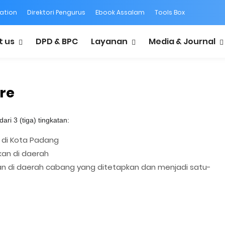
ation
Direktori Pengurus
Ebook Assalam
Tools Box
t us
DPD & BPC
Layanan
Media & Journal
re
dari 3 (tiga) tingkatan:
 di Kota Padang
an di daerah
n di daerah cabang yang ditetapkan dan menjadi satu-