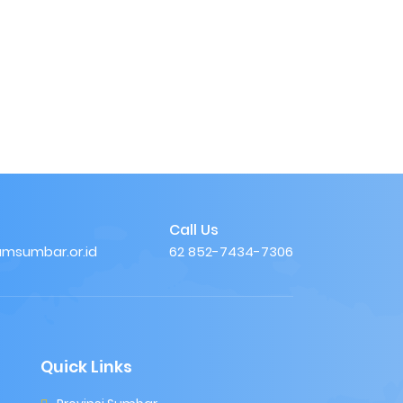
Call Us
msumbar.or.id
62 852-7434-7306
Quick Links