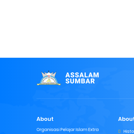
About
About
Organisasi Pelajar Islam Extra
Hist