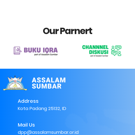
Our Parnert
Address
Kota Padang 25132, ID
Mail Us
dpp@assalamsumbar.or.id