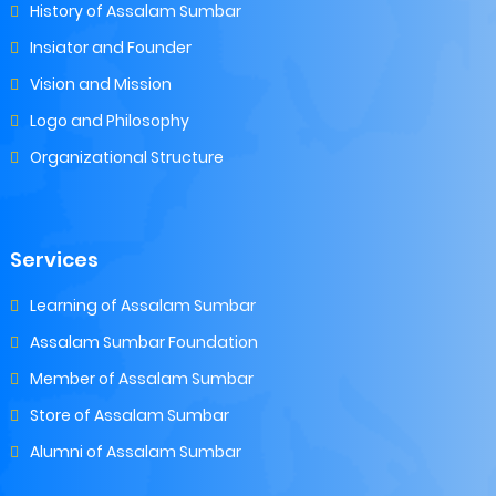
History of Assalam Sumbar
Insiator and Founder
Vision and Mission
Logo and Philosophy
Organizational Structure
Services
Learning of Assalam Sumbar
Assalam Sumbar Foundation
Member of Assalam Sumbar
Store of Assalam Sumbar
Alumni of Assalam Sumbar