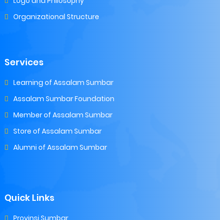
Logo and Philosophy
Organizational Structure
Services
Learning of Assalam Sumbar
Assalam Sumbar Foundation
Member of Assalam Sumbar
Store of Assalam Sumbar
Alumni of Assalam Sumbar
Quick Links
Provinsi Sumbar