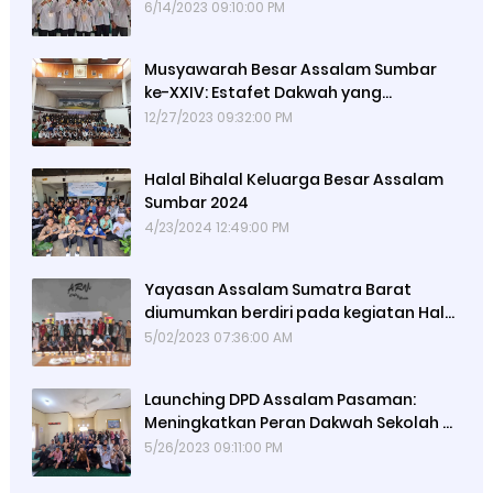
Dakwah Sekolah
6/14/2023 09:10:00 PM
Musyawarah Besar Assalam Sumbar
ke-XXIV: Estafet Dakwah yang
Berpindah Pundak
12/27/2023 09:32:00 PM
Halal Bihalal Keluarga Besar Assalam
Sumbar 2024
4/23/2024 12:49:00 PM
Yayasan Assalam Sumatra Barat
diumumkan berdiri pada kegiatan Halal
bi Halal tahun 2023
5/02/2023 07:36:00 AM
Launching DPD Assalam Pasaman:
Meningkatkan Peran Dakwah Sekolah di
Kabupaten Pasaman
5/26/2023 09:11:00 PM