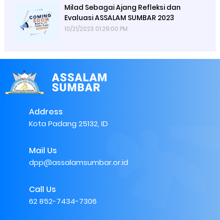
Milad Sebagai Ajang Refleksi dan
Evaluasi ASSALAM SUMBAR 2023
10/21/2023 01:29:00 PM
Address
Kota Padang 25132, ID
Mail Us
dpp@assalamsumbar.or.id
Call Us
62 852-7434-7306