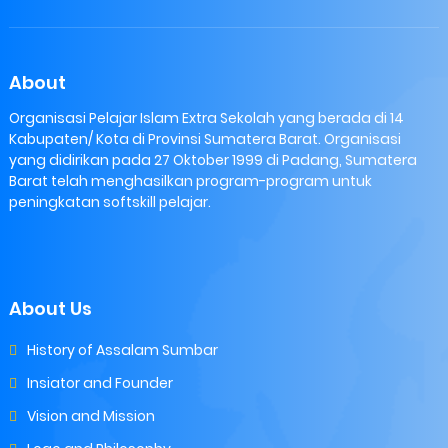
About
Organisasi Pelajar Islam Extra Sekolah yang berada di 14
Kabupaten/ Kota di Provinsi Sumatera Barat. Organisasi
yang didirikan pada 27 Oktober 1999 di Padang, Sumatera
Barat telah menghasilkan program-program untuk
peningkatan softskill pelajar.
About Us
History of Assalam Sumbar
Insiator and Founder
Vision and Mission