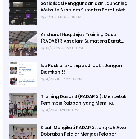
Sosialisasi Penggunaan dan Launching
Website Assalam Sumatra Barat oleh
Alumni 67
5/23/2023 08:32:00 PM
Ansharul Haq: Jejak Training Dasar
(RADAR) 3 Assalam Sumatera Barat
Tiga Hari Menempa Pemuda,
9/09/2025 08:56:00 PM
Mengguncang Dunia
Isu Paskibraka Lepas Jilbab : Jangan
Diamkan!!!
8/14/2024 07:56:00 PM
Training Dasar 3 (RADAR 3 ) : Mencetak
Pemimpin Rabbani yang Memiliki
Intelektualitas Qur'ani
6/14/2023 12:19:00 PM
Kisah Mengikuti RADAR 3: Langkah Awal
Dobrakan Pelajar Menjadi Pelopor