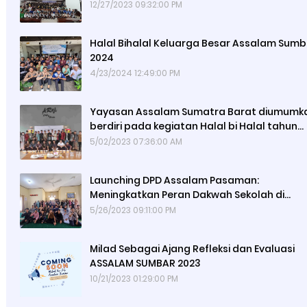
12/27/2023 09:32:00 PM
Halal Bihalal Keluarga Besar Assalam Sumb
2024
4/23/2024 12:49:00 PM
Yayasan Assalam Sumatra Barat diumumk
berdiri pada kegiatan Halal bi Halal tahun
2023
5/02/2023 07:36:00 AM
Launching DPD Assalam Pasaman:
Meningkatkan Peran Dakwah Sekolah di
Kabupaten Pasaman
5/26/2023 09:11:00 PM
Milad Sebagai Ajang Refleksi dan Evaluasi
ASSALAM SUMBAR 2023
10/21/2023 01:29:00 PM