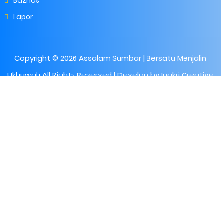
Baznas
Lapor
Copyright ©
2026
Assalam Sumbar | Bersatu Menjalin
Ukhuwah
All Rights Reserved | Develop by
Inakri Creative