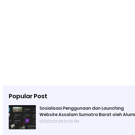
Popular Post
Sosialisasi Penggunaan dan Launching
Website Assalam Sumatra Barat oleh Alum
67
5/23/2023 08:32:00 PM