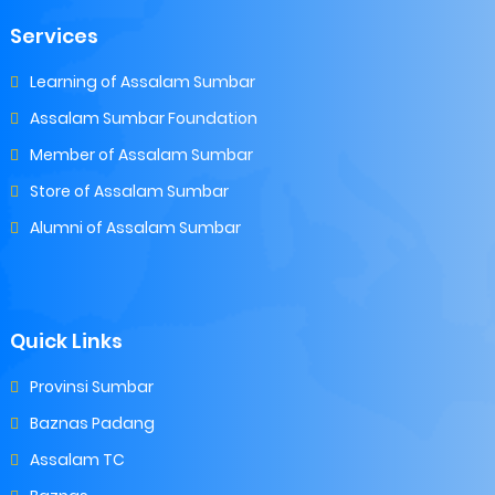
Services
Learning of Assalam Sumbar
Assalam Sumbar Foundation
Member of Assalam Sumbar
Store of Assalam Sumbar
Alumni of Assalam Sumbar
Quick Links
Provinsi Sumbar
Baznas Padang
Assalam TC