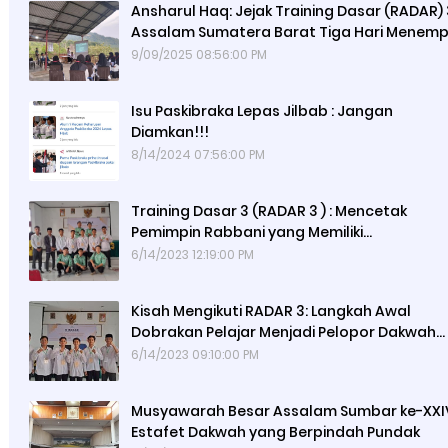
Ansharul Haq: Jejak Training Dasar (RADAR) 
Assalam Sumatera Barat Tiga Hari Menem
Pemuda, Mengguncang Dunia
9/09/2025 08:56:00 PM
Isu Paskibraka Lepas Jilbab : Jangan
Diamkan!!!
8/14/2024 07:56:00 PM
Training Dasar 3 (RADAR 3 ) : Mencetak
Pemimpin Rabbani yang Memiliki
Intelektualitas Qur'ani
6/14/2023 12:19:00 PM
Kisah Mengikuti RADAR 3: Langkah Awal
Dobrakan Pelajar Menjadi Pelopor Dakwah
Sekolah
6/14/2023 09:10:00 PM
Musyawarah Besar Assalam Sumbar ke-XXI
Estafet Dakwah yang Berpindah Pundak