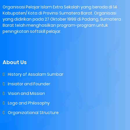
Organisasi Pelajar Islam Extra Sekolah yang berada di 14
Kabupaten/ Kota di Provinsi Sumatera Barat. Organisasi
yang didirikan pada 27 Oktober 1999 di Padang, Sumatera
Barat telah menghasilkan program-program untuk
peningkatan softskill pelajar.
About Us
History of Assalam Sumbar
Insiator and Founder
Vision and Mission
Logo and Philosophy
Organizational Structure