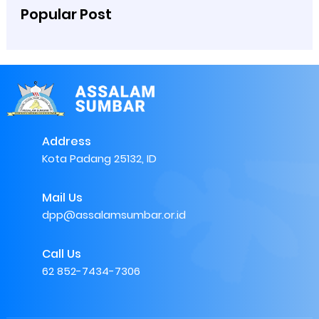
Popular Post
Address
Kota Padang 25132, ID
Mail Us
dpp@assalamsumbar.or.id
Call Us
62 852-7434-7306