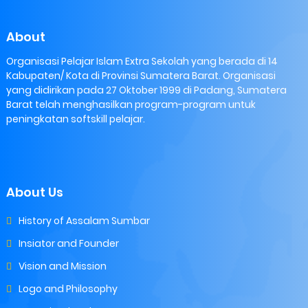
About
Organisasi Pelajar Islam Extra Sekolah yang berada di 14
Kabupaten/ Kota di Provinsi Sumatera Barat. Organisasi
yang didirikan pada 27 Oktober 1999 di Padang, Sumatera
Barat telah menghasilkan program-program untuk
peningkatan softskill pelajar.
About Us
History of Assalam Sumbar
Insiator and Founder
Vision and Mission
Logo and Philosophy