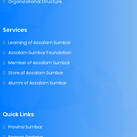
Organizational Structure
Services
Learning of Assalam Sumbar
Assalam Sumbar Foundation
Member of Assalam Sumbar
Store of Assalam Sumbar
Alumni of Assalam Sumbar
Quick Links
Provinsi Sumbar
Baznas Padang